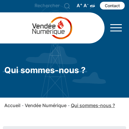
+
-
A
Agrandir le texte
A
Réduire le texte
Augmenter les 
Contact
Qui sommes-nous ?
Accueil
Vendée Numérique
Qui sommes-nous ?