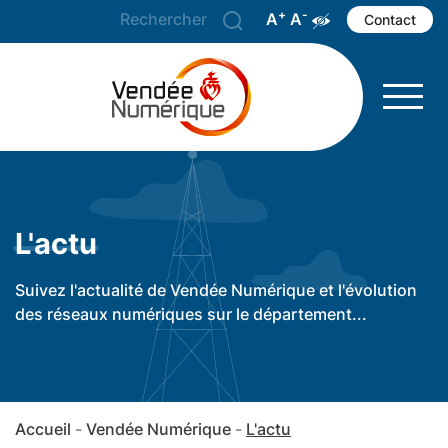
+
-
A
Agrandir le texte
A
Réduire le texte
Augmenter les 
Contact
L'actu
Suivez l'actualité de Vendée Numérique et l'évolution
des réseaux numériques sur le département...
Accueil
Vendée Numérique
L'actu