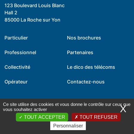
123 Boulevard Louis Blanc
Hall 2
85000 La Roche sur Yon
Particulier
Nos brochures
Professionnel
Partenaires
Collectivité
Le dico des télécoms
Opérateur
Contactez-nous
Suivez-nous !
Ce site utilise des cookies et vous donne le contrôle sur ceux que
X
vous souhaitez activer
Youtube
Twitter
Facebook
Instagram
LinkedIn
TOUT ACCEPTER
TOUT REFUSER
Personnaliser