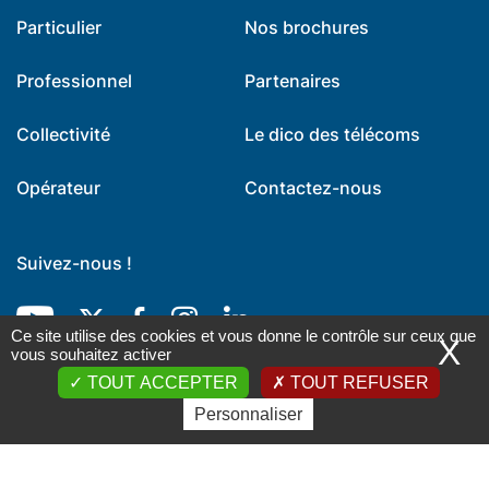
Particulier
Nos brochures
Professionnel
Partenaires
Collectivité
Le dico des télécoms
Opérateur
Contactez-nous
Suivez-nous !
Youtube
Twitter
Facebook
Instagram
LinkedIn
Ce site utilise des cookies et vous donne le contrôle sur ceux que
X
vous souhaitez activer
TOUT ACCEPTER
TOUT REFUSER
Personnaliser
Mentions légales
-
Données personnelles
-
Exercez vos droits
-