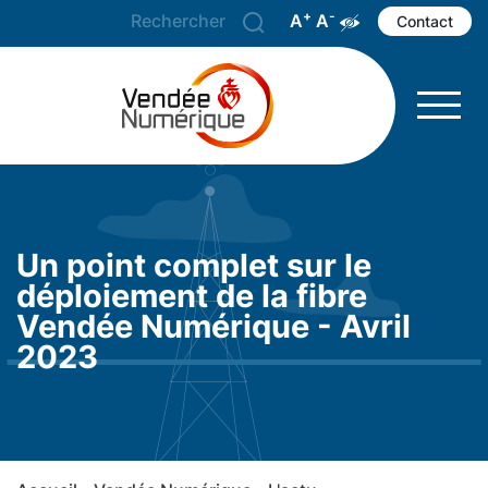
+
-
A
Agrandir le texte
A
Réduire le texte
Augmenter les 
Contact
Un point complet sur le
déploiement de la fibre
Vendée Numérique - Avril
2023