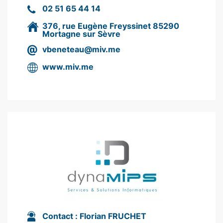
02 51 65 44 14
376, rue Eugène Freyssinet 85290
Mortagne sur Sèvre
vbeneteau@miv.me
www.miv.me
Contact :
Florian FRUCHET