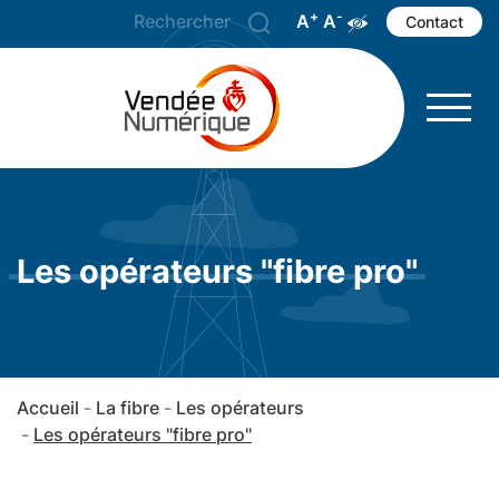
+
-
A
Agrandir le texte
A
Réduire le texte
Augmenter les 
Contact
Les opérateurs "fibre pro"
Accueil
La fibre
Les opérateurs
Les opérateurs "fibre pro"