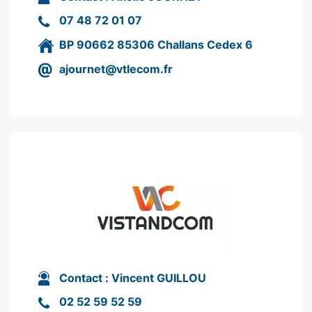
07 48 72 01 07
BP
90662 85306
Challans Cedex 6
ajournet@vtlecom.fr
Contact :
Vincent GUILLOU
02 52 59 52 59