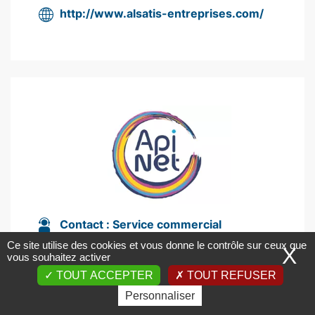
http://www.alsatis-entreprises.com/
Contact :
Service commercial
Ce site utilise des cookies et vous donne le contrôle sur ceux que
02 52 65 05 65
X
vous souhaitez activer
11 ter rue de la métairie 85500 Les
TOUT ACCEPTER
TOUT REFUSER
Herbiers
Personnaliser
contact@apinet.fr