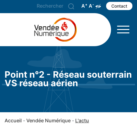
+
-
A
Agrandir le texte
A
Réduire le texte
Augmenter les 
Contact
Point n°2 - Réseau souterrain
VS réseau aérien
Accueil
Vendée Numérique
L'actu