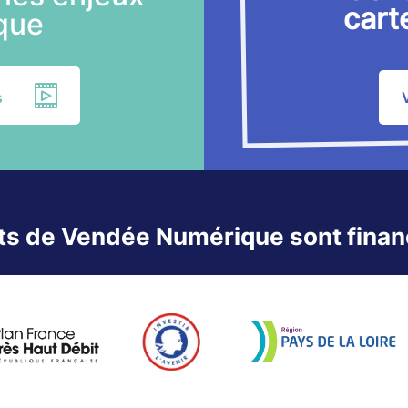
cart
ique
s
ts de Vendée Numérique sont financ