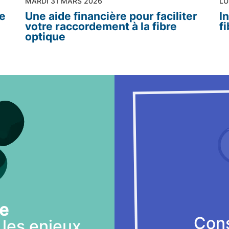
MARDI 31 MARS 2026
LU
de
Une aide financière pour faciliter
I
votre raccordement à la fibre
f
optique
te
Cons
les enjeux