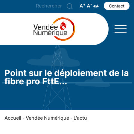
+
-
A
Agrandir le texte
A
Réduire le texte
Augmenter les 
Contact
Point sur le déploiement de la
fibre pro FttE...
Accueil
Vendée Numérique
L'actu